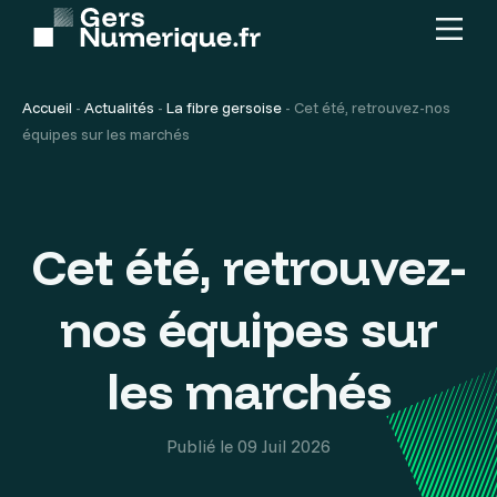
Menu
Contenu
principal
Accueil
-
Actualités
-
La fibre gersoise
-
Cet été, retrouvez-nos
équipes sur les marchés
Cet été, retrouvez-
nos équipes sur
les marchés
Publié le 09 Juil 2026