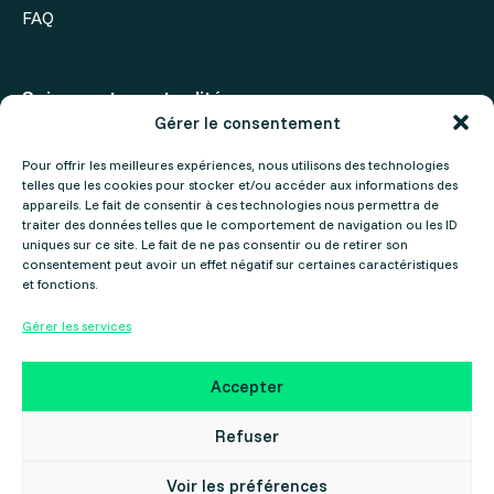
FAQ
Suivez notre actualité
Gérer le consentement
Actualités
Pour offrir les meilleures expériences, nous utilisons des technologies
telles que les cookies pour stocker et/ou accéder aux informations des
Agenda
appareils. Le fait de consentir à ces technologies nous permettra de
traiter des données telles que le comportement de navigation ou les ID
uniques sur ce site. Le fait de ne pas consentir ou de retirer son
consentement peut avoir un effet négatif sur certaines caractéristiques
et fonctions.
Gérer les services
Mentions légales
Politique de confidentialité
Accepter
Copyright ©2025 Gers Numérique – Réalisé par le
Collectif Cosme
Refuser
Voir les préférences