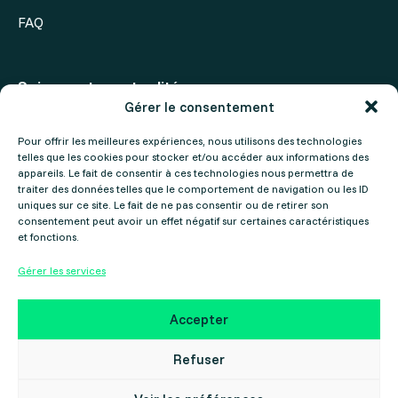
FAQ
Suivez notre actualité
Gérer le consentement
Actualités
Pour offrir les meilleures expériences, nous utilisons des technologies
telles que les cookies pour stocker et/ou accéder aux informations des
Agenda
appareils. Le fait de consentir à ces technologies nous permettra de
traiter des données telles que le comportement de navigation ou les ID
uniques sur ce site. Le fait de ne pas consentir ou de retirer son
consentement peut avoir un effet négatif sur certaines caractéristiques
et fonctions.
Gérer les services
Mentions légales
Politique de confidentialité
Accepter
Copyright ©2025 Gers Numérique – Réalisé par le
Collectif Cosme
Refuser