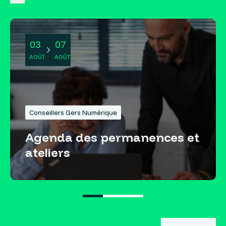
03
07
AOÛT
AOÛT
Conseillers Gers Numérique
Agenda des permanences et
ateliers