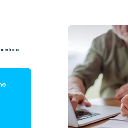
e
Proposer un accompagne
épondrons
ne