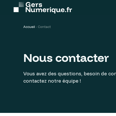
Contenu
principal
Accueil
-
Contact
La fibre
Je suis gersois
Nous contacter
> Etre raccor
Etre raccordé à la fibre
> Préparer m
Vous avez des questions, besoin de c
contactez notre équipe !
Préparer mon raccordement à la fibre
> Déclarer u
M’informer sur mon territoire