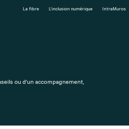
La fibre
L’inclusion numérique
IntraMuros
L’inclusion numérique
IntraMuros
Pôle usage
Je suis une collectivi
dé à la fibre
> Etre accompagné par un conseiller Gers Numérique
> M’informer sur mon territoi
> Demander
Valider
on raccordement sur ma partie privée
> Proposer un accompagnement numérique dans ma commun
> Déployer Intramuros sur mo
Demander une assistance 
> Accompa
onseils ou d’un accompagnement,
ne panne de fibre
> France Numérique Ensemble
Faire mes sauvegardes dan
> Faire mes
> Semaine Gersoise du Numérique En Commun
Déployer IntraMuros sur 