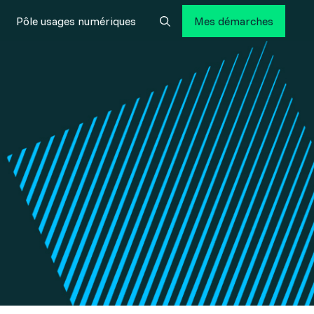
Pôle usages numériques
Mes démarches
Rechercher
Fermer
s numériques
Fermer
té
re
 une assistance informatique
e
n territoire
informatique
gnement Cyber
s le data center à Auch
 sauvegardes sur le data center à Auch
mon territoire