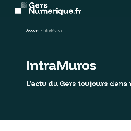
Contenu
principal
Accueil
-
IntraMuros
La fibre
Je suis gersois
IntraMuros
> Etre raccor
Etre raccordé à la fibre
> Préparer m
L’actu du Gers toujours dans
Préparer mon raccordement à la fibre
> Déclarer u
M’informer sur mon territoire