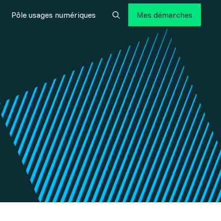
Pôle usages numériques
Mes démarches
Rechercher
Fermer
s numériques
Fermer
té
re
 une assistance informatique
e
n territoire
informatique
gnement Cyber
s le data center à Auch
 sauvegardes sur le data center à Auch
mon territoire