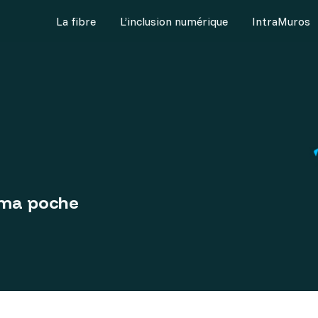
La fibre
L’inclusion numérique
IntraMuros
L’inclusion numérique
IntraMuros
Pôle usage
Je suis une collectivi
dé à la fibre
> Etre accompagné par un conseiller Gers Numérique
> M’informer sur mon territoi
> Demander
Valider
on raccordement sur ma partie privée
> Proposer un accompagnement numérique dans ma commun
> Déployer Intramuros sur mo
Demander une assistance 
> Accompa
 ma poche
ne panne de fibre
> France Numérique Ensemble
Faire mes sauvegardes dan
> Faire mes
> Semaine Gersoise du Numérique En Commun
Déployer IntraMuros sur 