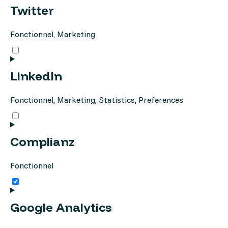
facebook
Twitter
Fonctionnel, Marketing
Consent
to
service
twitter
LinkedIn
Fonctionnel, Marketing, Statistics, Preferences
Consent
to
service
linkedin
Complianz
Fonctionnel
Consent
to
service
complianz
Google Analytics