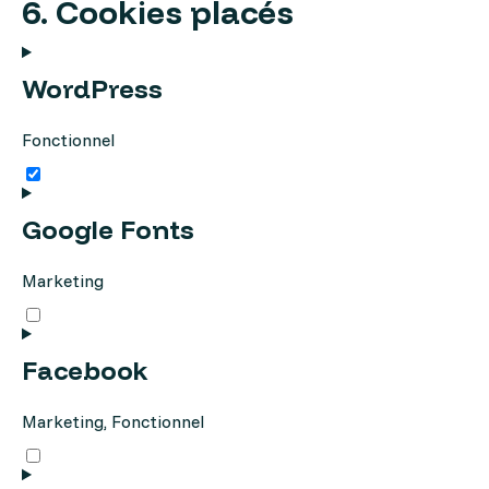
6. Cookies placés
WordPress
Fonctionnel
Consent
to
service
wordpress
Google Fonts
Marketing
Consent
to
service
google-
Facebook
fonts
Marketing, Fonctionnel
Consent
to
service