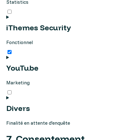
Statistics
Consent
to
service
google-
iThemes Security
analytics
Fonctionnel
Consent
to
service
ithemes-
YouTube
security
Marketing
Consent
to
service
youtube
Divers
Finalité en attente d’enquête
Consent
7. Consentement
to