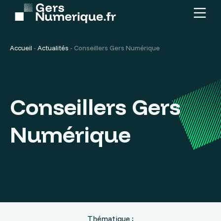
Menu
Contenu
principal
Accueil
-
Actualités
-
Conseillers Gers Numérique
Conseillers Gers
Numérique
Thématique :