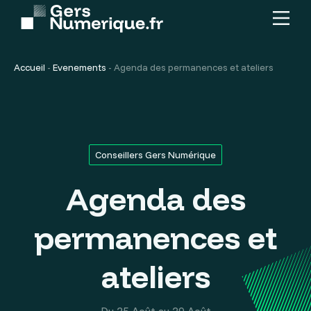
Menu
Contenu
principal
Accueil
-
Evenements
-
Agenda des permanences et ateliers
Conseillers Gers Numérique
Agenda des
permanences et
ateliers