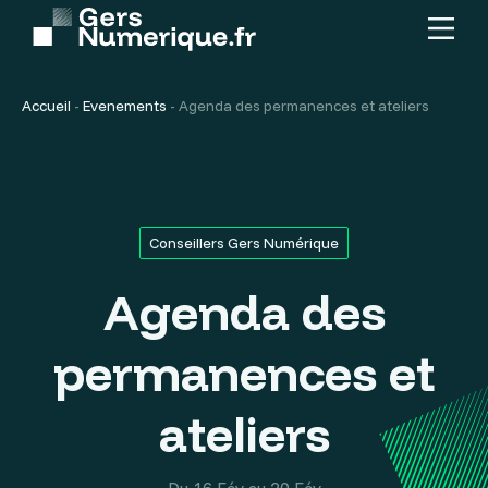
Menu
Contenu
principal
Accueil
-
Evenements
-
Agenda des permanences et ateliers
Conseillers Gers Numérique
Agenda des
permanences et
ateliers