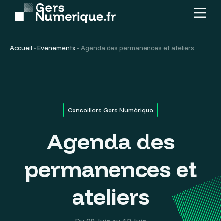
Menu
Contenu
principal
Accueil
-
Evenements
-
Agenda des permanences et ateliers
Conseillers Gers Numérique
Agenda des
permanences et
ateliers