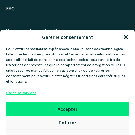
FAQ
Suivez notre actualité
Gérer le consentement
Actualités
Pour offrir les meilleures expériences, nous utilisons des technologies
telles que les cookies pour stocker et/ou accéder aux informations des
Agenda
appareils. Le fait de consentir à ces technologies nous permettra de
traiter des données telles que le comportement de navigation ou les ID
uniques sur ce site. Le fait de ne pas consentir ou de retirer son
consentement peut avoir un effet négatif sur certaines caractéristiques
et fonctions.
Gérer les services
Mentions légales
Politique de confidentialité
Accepter
Copyright ©2025 Gers Numérique – Réalisé par le
Collectif Cosme
Refuser