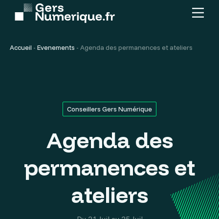
Menu
Contenu
principal
Accueil
-
Evenements
-
Agenda des permanences et ateliers
Conseillers Gers Numérique
Agenda des
permanences et
ateliers