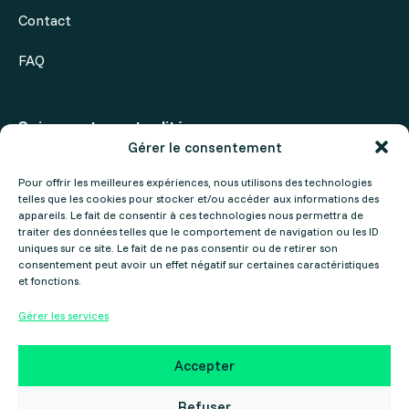
Contact
FAQ
Suivez notre actualité
Gérer le consentement
Actualités
Pour offrir les meilleures expériences, nous utilisons des technologies
telles que les cookies pour stocker et/ou accéder aux informations des
Agenda
appareils. Le fait de consentir à ces technologies nous permettra de
traiter des données telles que le comportement de navigation ou les ID
uniques sur ce site. Le fait de ne pas consentir ou de retirer son
consentement peut avoir un effet négatif sur certaines caractéristiques
et fonctions.
Gérer les services
Mentions légales
Politique de confidentialité
Accepter
Copyright ©2025 Gers Numérique – Réalisé par le
Collectif Cosme
Refuser