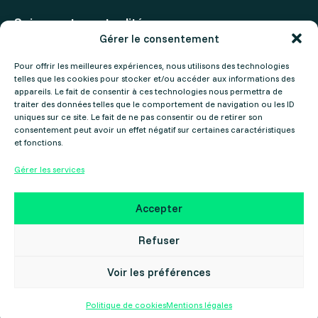
Suivez notre actualité
Gérer le consentement
Actualités
Pour offrir les meilleures expériences, nous utilisons des technologies
telles que les cookies pour stocker et/ou accéder aux informations des
Agenda
appareils. Le fait de consentir à ces technologies nous permettra de
traiter des données telles que le comportement de navigation ou les ID
uniques sur ce site. Le fait de ne pas consentir ou de retirer son
consentement peut avoir un effet négatif sur certaines caractéristiques
et fonctions.
Gérer les services
Mentions légales
Politique de confidentialité
Accepter
Copyright ©2025 Gers Numérique – Réalisé par le
Collectif Cosme
Refuser
Voir les préférences
Politique de cookies
Mentions légales