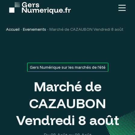
Menu
Contenu
principal
Accueil
-
Evenements
-
Marché de CAZAUBON Vendredi 8 août
Gers Numérique sur les marchés de l'été
Marché de
CAZAUBON
Vendredi 8 août