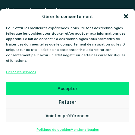
Suivez notre actualité
Gérer le consentement
Actualités
Pour offrir les meilleures expériences, nous utilisons des technologies
telles que les cookies pour stocker et/ou accéder aux informations des
Agenda
appareils. Le fait de consentir à ces technologies nous permettra de
traiter des données telles que le comportement de navigation ou les ID
uniques sur ce site. Le fait de ne pas consentir ou de retirer son
consentement peut avoir un effet négatif sur certaines caractéristiques
et fonctions.
Gérer les services
Mentions légales
Politique de confidentialité
Accepter
Copyright ©2025 Gers Numérique – Réalisé par le
Collectif Cosme
Refuser
Voir les préférences
Politique de cookies
Mentions légales