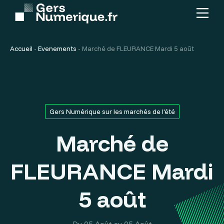
Menu
Contenu
principal
Accueil
-
Evenements
-
Marché de FLEURANCE Mardi 5 août
Gers Numérique sur les marchés de l'été
Marché de
FLEURANCE Mardi
5 août