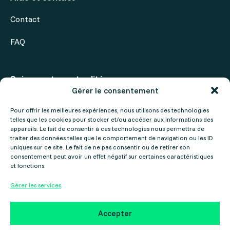
Contact
FAQ
Suivez notre actualité
Gérer le consentement
Actualités
Pour offrir les meilleures expériences, nous utilisons des technologies
telles que les cookies pour stocker et/ou accéder aux informations des
Agenda
appareils. Le fait de consentir à ces technologies nous permettra de
traiter des données telles que le comportement de navigation ou les ID
uniques sur ce site. Le fait de ne pas consentir ou de retirer son
consentement peut avoir un effet négatif sur certaines caractéristiques
et fonctions.
Gérer les services
Mentions légales
Politique de confidentialité
Accepter
Copyright ©2025 Gers Numérique – Réalisé par le