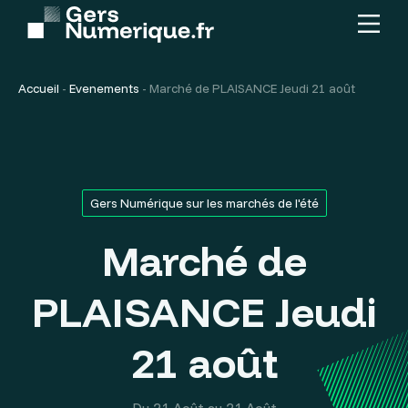
Menu
Contenu
principal
Accueil
-
Evenements
-
Marché de PLAISANCE Jeudi 21 août
Gers Numérique sur les marchés de l'été
Marché de
PLAISANCE Jeudi
21 août