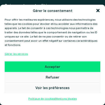
Suivez notre actualité
Gérer le consentement
Actualités
Pour offrir les meilleures expériences, nous utilisons des technologies
telles que les cookies pour stocker et/ou accéder aux informations des
Agenda
appareils. Le fait de consentir à ces technologies nous permettra de
traiter des données telles que le comportement de navigation ou les ID
uniques sur ce site. Le fait de ne pas consentir ou de retirer son
consentement peut avoir un effet négatif sur certaines caractéristiques
et fonctions.
Gérer les services
Mentions légales
Politique de confidentialité
Accepter
Copyright ©2025 Gers Numérique – Réalisé par le
Collectif Cosme
Refuser
Voir les préférences
Politique de cookies
Mentions légales