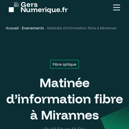
Menu
Contenu
principal
Accueil
-
Evenements
-
Matinée d’information fibre à Mirannes
Fibre optique
Matinée
d’information fibre
à Mirannes