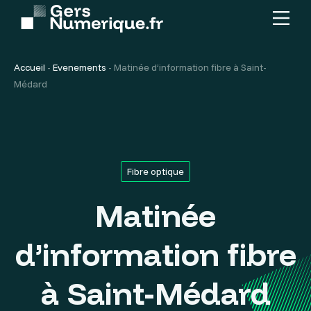
Menu
Contenu
principal
Accueil
-
Evenements
-
Matinée d’information fibre à Saint-
Médard
Fibre optique
Matinée
d’information fibre
à Saint-Médard