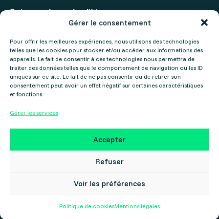
Suivez notre actualité
Gérer le consentement
Actualités
Pour offrir les meilleures expériences, nous utilisons des technologies
telles que les cookies pour stocker et/ou accéder aux informations des
Agenda
appareils. Le fait de consentir à ces technologies nous permettra de
traiter des données telles que le comportement de navigation ou les ID
uniques sur ce site. Le fait de ne pas consentir ou de retirer son
consentement peut avoir un effet négatif sur certaines caractéristiques
et fonctions.
Gérer les services
Mentions légales
Politique de confidentialité
Accepter
Copyright ©2025 Gers Numérique – Réalisé par le
Collectif Cosme
Refuser
Voir les préférences
Politique de cookies
Mentions légales