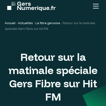
Menu
Contenu
principal
Accueil
-
Actualités
-
La fibre gersoise
-
Retour sur la matinale
spéciale Gers Fibre sur Hit FM
Retour sur la
matinale spéciale
Gers Fibre sur Hit
FM